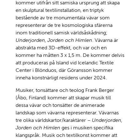
kommer utifrån sitt samiska ursprung att skapa
en skulptural textilinstallation, en triptyk
bestående av tre monumentala vävar som
representerar de tre kosmologiska sfärerna
inom traditionell samisk världsåskådning;
Underjorden, Jorden och Himlen
. Vävarna är
abstrakta med 3D-effekt, och var och en
kommer ha måtten 3 x 1,5 m. De kommer delvis
att produceras på Island vid Icelandic Textile
Center i Blönduos, där Göransson kommer
inneha konstnärligt residens under 2024.
Musiker, tonsättare och teolog Frank Berger
(Åbo, Finland) kommer att skapar musik till
dessa vävar och tonsätter de animerade
landskap som vävarna representerar. Vävarnas
tre olika världskartor/karaktärer –
Underjorden,
Jorden och Himlen
ges i musiken specifika
klangspråk. Musik och textilkonst kommer att