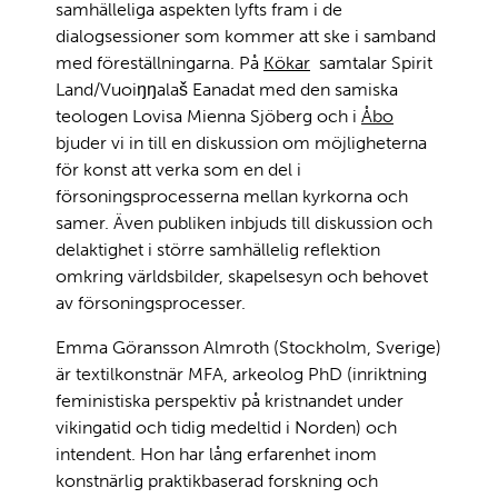
samhälleliga aspekten lyfts fram i de
dialogsessioner som kommer att ske i samband
med föreställningarna. På
Kökar
samtalar Spirit
Land/Vuoiŋŋalaš Eanadat med den samiska
teologen Lovisa Mienna Sjöberg och i
Åbo
bjuder vi in till en diskussion om möjligheterna
för konst att verka som en del i
försoningsprocesserna mellan kyrkorna och
samer. Även publiken inbjuds till diskussion och
delaktighet i större samhällelig reflektion
omkring världsbilder, skapelsesyn och behovet
av försoningsprocesser.
Emma Göransson Almroth (Stockholm, Sverige)
är textilkonstnär MFA, arkeolog PhD (inriktning
feministiska perspektiv på kristnandet under
vikingatid och tidig medeltid i Norden) och
intendent. Hon har lång erfarenhet inom
konstnärlig praktikbaserad forskning och