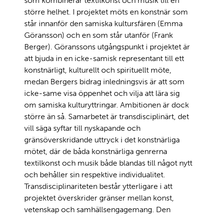
som kombinerar textilkonst och musik till en
större helhet. I projektet möts en konstnär som
står innanför den samiska kultursfären (Emma
Göransson) och en som står utanför (Frank
Berger). Göranssons utgångspunkt i projektet är
att bjuda in en icke-samisk representant till ett
konstnärligt, kulturellt och spirituellt möte,
medan Bergers bidrag inledningsvis är att som
icke-same visa öppenhet och vilja att lära sig
om samiska kulturyttringar. Ambitionen är dock
större än så. Samarbetet är transdisciplinärt, det
vill säga syftar till nyskapande och
gränsöverskridande uttryck i det konstnärliga
mötet, där de båda konstnärliga genrerna
textilkonst och musik både blandas till något nytt
och behåller sin respektive individualitet.
Transdisciplinariteten består ytterligare i att
projektet överskrider gränser mellan konst,
vetenskap och samhällsengagemang. Den